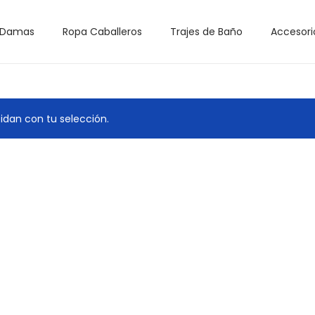
 Damas
Ropa Caballeros
Trajes de Baño
Accesori
dan con tu selección.