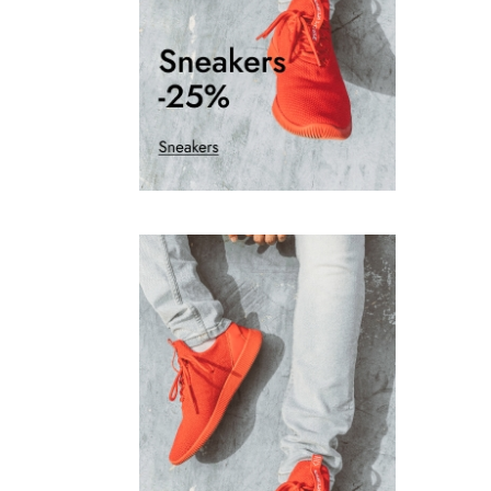
.
3
0
.