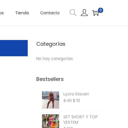
0
os
Tienda
Contacto
Categorías
No hay categorías
Bestsellers
Lycra Steven
E
E
$
30
$
10
l
l
p
p
SET SHORT Y TOP
VESTEM
r
r