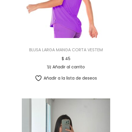
c
d
i
o
ó
n
BLUSA LARGA MANGA CORTA VESTEM
$
45
Añadir al carrito
Añadir a la lista de deseos