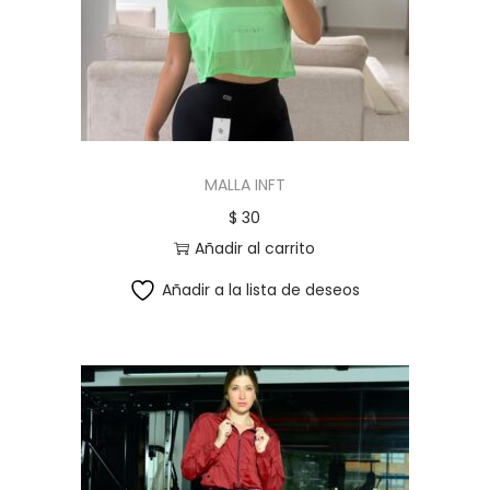
c
d
i
o
ó
n
MALLA INFT
$
30
Añadir al carrito
Añadir a la lista de deseos