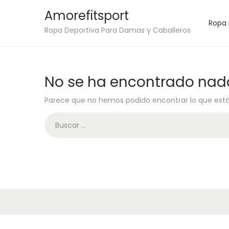
Amorefitsport
Ropa
S
S
Ropa Deportiva Para Damas y Caballeros
a
a
l
l
t
t
No se ha encontrado nad
a
a
Parece que no hemos podido encontrar lo que est
r
r
a
a
B
l
l
ú
a
c
s
n
o
q
a
n
u
v
t
e
e
e
d
g
n
a