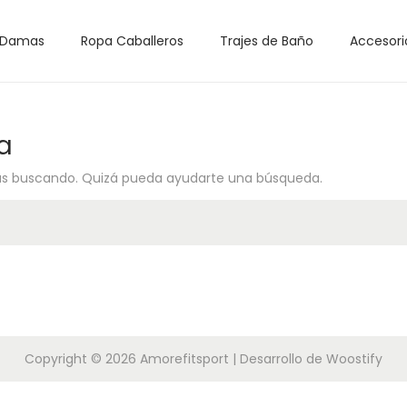
 Damas
Ropa Caballeros
Trajes de Baño
Accesori
a
ás buscando. Quizá pueda ayudarte una búsqueda.
Copyright © 2026
Amorefitsport
| Desarrollo de
Woostify