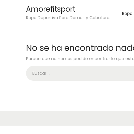
Amorefitsport
Ropa
S
S
Ropa Deportiva Para Damas y Caballeros
a
a
l
l
t
t
No se ha encontrado nad
a
a
Parece que no hemos podido encontrar lo que est
r
r
a
a
B
l
l
ú
a
c
s
n
o
q
a
n
u
v
t
e
e
e
d
g
n
a