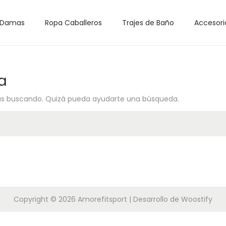
 Damas
Ropa Caballeros
Trajes de Baño
Accesori
a
ás buscando. Quizá pueda ayudarte una búsqueda.
Copyright © 2026
Amorefitsport
| Desarrollo de
Woostify