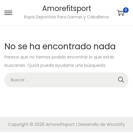
Amorefitsport
0
S
S
Ropa Deportiva Para Damas y Caballeros
a
a
l
l
t
t
No se ha encontrado nada
a
a
Parece que no hemos podido encontrar lo que estás
r
r
buscando. Quizá pueda ayudarte una búsqueda.
a
a
l
l
B
a
c
ú
n
o
s
a
n
q
v
t
u
e
e
e
Copyright © 2026
Amorefitsport
| Desarrollo de
Woostify
g
n
d
a
i