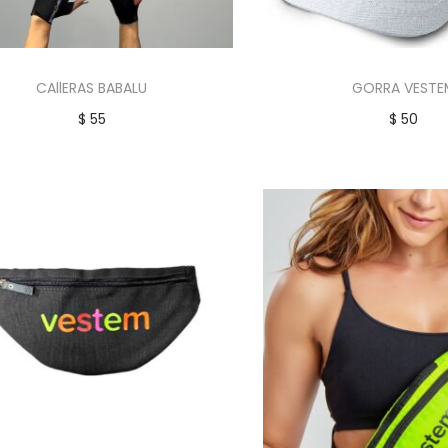
CAllERAS BABALU
GORRA VESTE
$
55
$
50
Añadir al carrito
Añadir al car
Añadir a la lista de deseos
Añadir a la lista