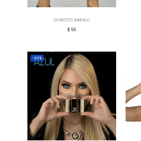
GUANTES BABALU
$
55
Añadir al carrito
Añadir a la lista de deseos
-63%