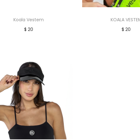
Koala Vestem
KOALA VESTE
$
20
$
20
Añadir al carrito
Añadir al car
Añadir a la lista de deseos
Añadir a la lista