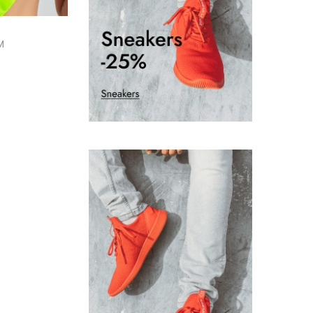
.
3
0
M
.
rito
 de deseos