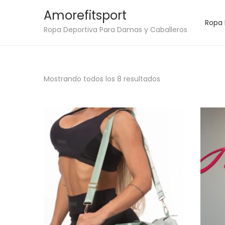
Amorefitsport
Ropa
S
S
Ropa Deportiva Para Damas y Caballeros
a
a
l
l
t
t
Mostrando todos los 8 resultados
a
a
r
r
a
a
l
l
a
c
n
o
a
n
v
t
e
e
g
n