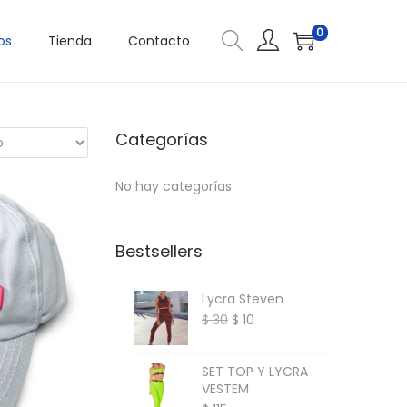
0
os
Tienda
Contacto
Categorías
No hay categorías
Bestsellers
Lycra Steven
E
E
$
30
$
10
l
l
p
p
SET TOP Y LYCRA
VESTEM
r
r