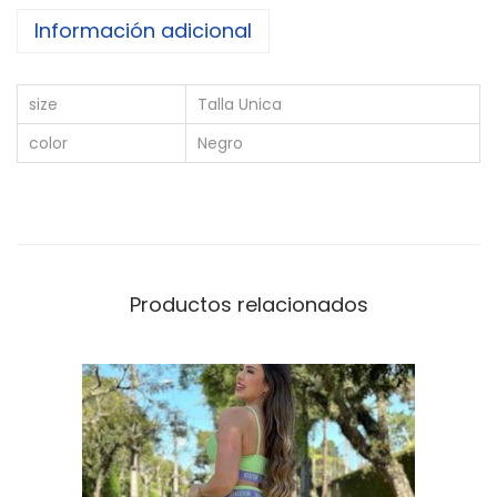
B
Información adicional
A
B
size
Talla Unica
A
L
color
Negro
U
c
a
n
t
Productos relacionados
i
d
a
d