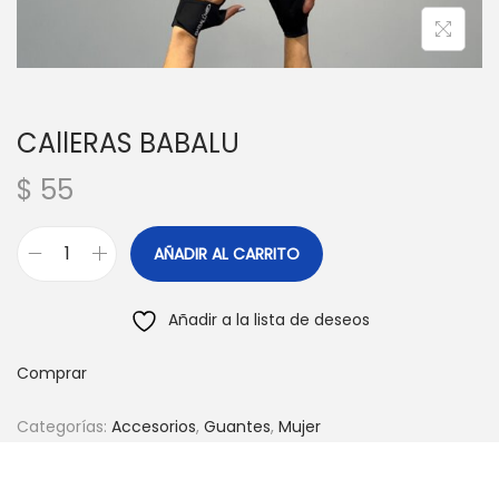
c
d
i
o
ó
n
CAllERAS BABALU
$
55
AÑADIR AL CARRITO
C
A
Añadir a la lista de deseos
l
l
Comprar
E
R
Categorías:
Accesorios
,
Guantes
,
Mujer
A
S