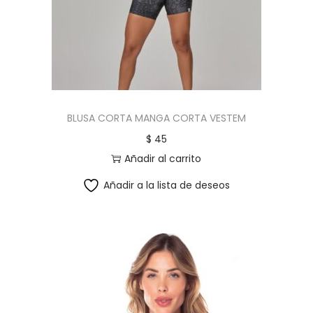
c
d
i
o
ó
n
BLUSA CORTA MANGA CORTA VESTEM
$
45
Añadir al carrito
Añadir a la lista de deseos