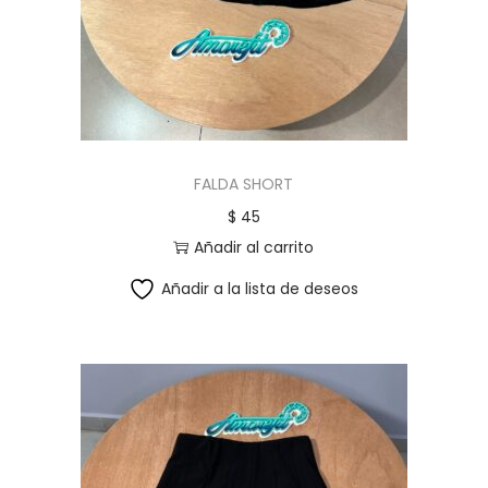
c
d
i
o
ó
n
FALDA SHORT
$
45
Añadir al carrito
Añadir a la lista de deseos