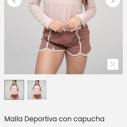
c
d
i
o
ó
n
Malla Deportiva con capucha