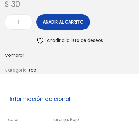
$
30
AÑADIR AL CARRITO
M
a
Añadir a la lista de deseos
l
l
Comprar
a
D
Categoría:
top
e
p
o
Información adicional
r
t
color
naranja, Rojo
i
v
a