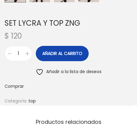
SET LYCRA Y TOP ZNG
$
120
AÑADIR AL CARRITO
S
E
Añadir a la lista de deseos
T
L
Comprar
Y
C
Categoría:
top
R
A
Productos relacionados
Y
T