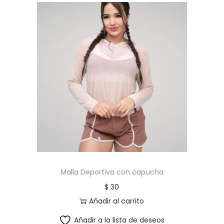
O
P
Z
N
G
c
a
n
t
i
d
a
Malla Deportiva con capucha
d
$
30
Añadir al carrito
Añadir a la lista de deseos