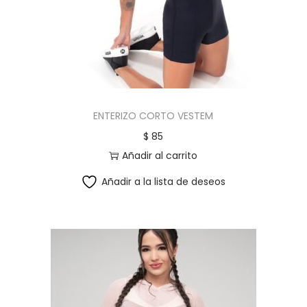
c
d
i
o
ó
n
ENTERIZO CORTO VESTEM
$
85
Añadir al carrito
Añadir a la lista de deseos