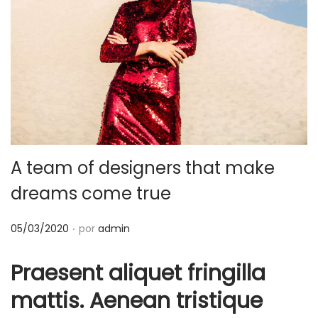
c
d
i
o
ó
n
A team of designers that make
dreams come true
.
P
05/03/2020
por
admin
u
Praesent aliquet fringilla
b
l
mattis. Aenean tristique
i