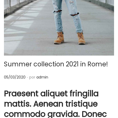
c
d
i
o
ó
n
Summer collection 2021 in Rome!
.
P
05/03/2020
por
admin
u
Praesent aliquet fringilla
b
l
mattis. Aenean tristique
i
commodo gravida. Donec
c