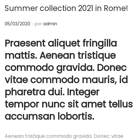
Summer collection 2021 in Rome!
c
d
i
o
.
P
05/03/2020
por
admin
ó
u
n
Praesent aliquet fringilla
b
l
mattis. Aenean tristique
i
commodo gravida. Donec
c
a
vitae commodo mauris, id
d
pharetra dui. Integer
o
tempor nunc sit amet tellus
e
l
accumsan lobortis.
Aenean tristique commodo gravida. Donec vitae