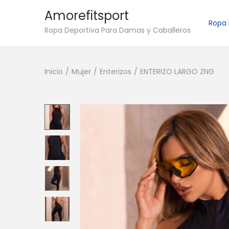
Amorefitsport
Ropa
S
S
Ropa Deportiva Para Damas y Caballeros
a
a
l
l
Inicio
/
Mujer
/
Enterizos
/
ENTERIZO LARGO ZNG
t
t
a
a
r
r
a
a
l
l
a
c
n
o
a
n
v
t
e
e
g
n