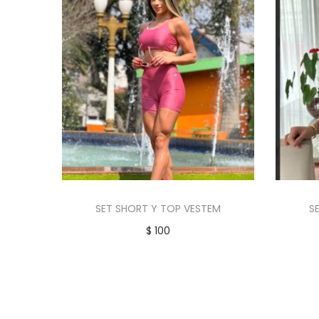
SET SHORT Y TOP VESTEM
S
$
100
Añadir al carrito
Añadir a la lista de deseos