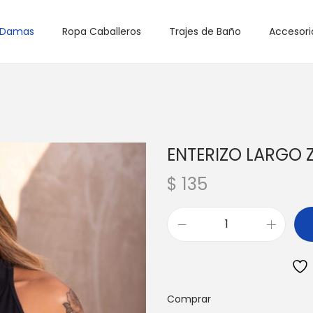
 Damas
Ropa Caballeros
Trajes de Baño
Accesori
ENTERIZO LARGO 
$
135
E
N
T
E
Comprar
R