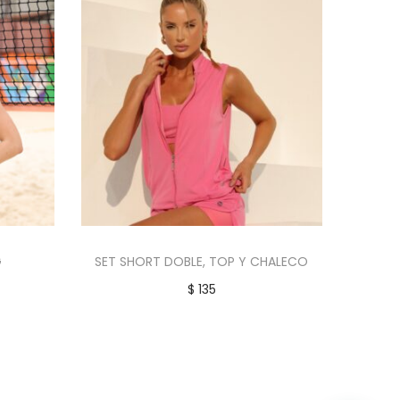
G
SET SHORT DOBLE, TOP Y CHALECO
$
135
Añadir al carrito
eseos
Añadir a la lista de deseos