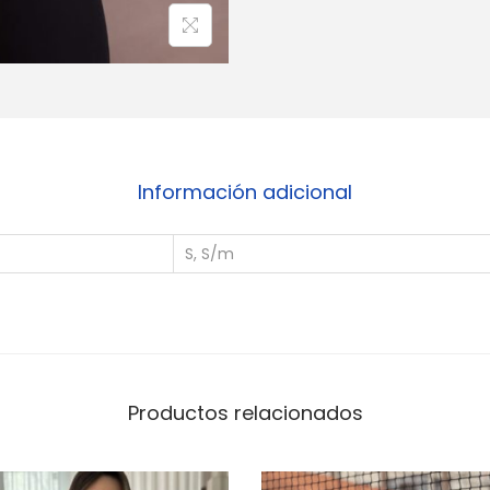
d
a
d
Información adicional
S, S/m
Productos relacionados