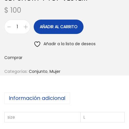
$
100
AÑADIR AL CARRITO
S
E
Añadir a la lista de deseos
T
S
Comprar
H
O
Categorías:
Conjunto
,
Mujer
R
T
Y
Información adicional
T
O
size
L
P
V