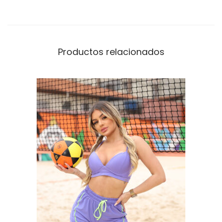
C
H
A
Productos relacionados
Q
U
E
T
A
V
E
S
T
E
M
c
a