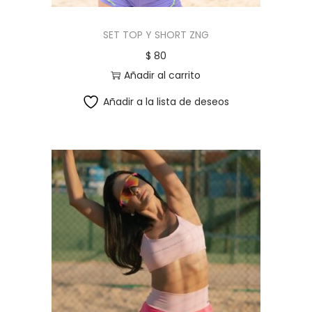
n
t
SET TOP Y SHORT ZNG
i
$
80
d
Añadir al carrito
a
Añadir a la lista de deseos
d