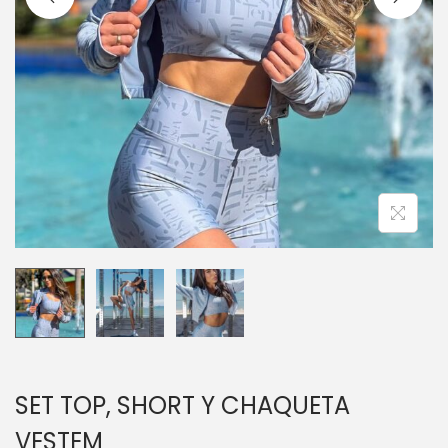
c
d
i
o
ó
n
SET TOP, SHORT Y CHAQUETA
VESTEM