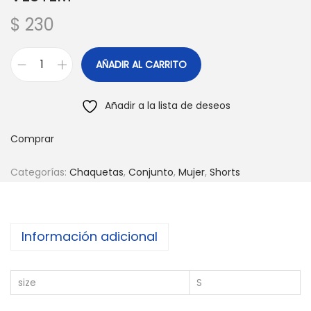
$
230
AÑADIR AL CARRITO
S
E
Añadir a la lista de deseos
T
T
Comprar
O
P
Categorías:
Chaquetas
,
Conjunto
,
Mujer
,
Shorts
,
S
H
Información adicional
O
R
size
S
T
Y