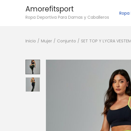
Amorefitsport
Ropa
S
S
Ropa Deportiva Para Damas y Caballeros
a
a
l
l
Inicio
/
Mujer
/
Conjunto
/
SET TOP Y LYCRA VESTE
t
t
a
a
r
r
a
a
l
l
a
c
n
o
a
n
v
t
e
e
g
n