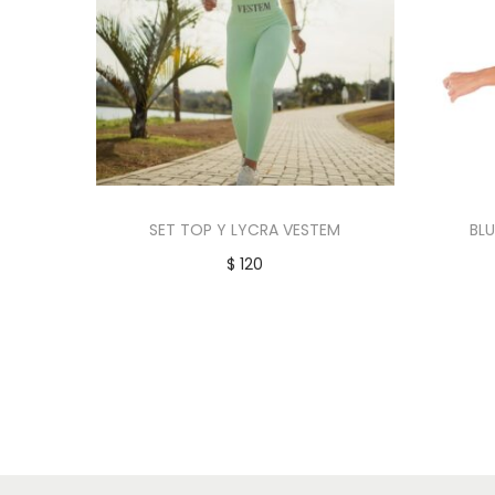
SET TOP Y LYCRA VESTEM
BL
$
120
Añadir al carrito
Añadir a la lista de deseos