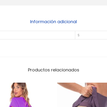
t
i
d
Información adicional
a
d
S
Productos relacionados