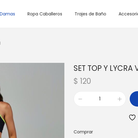
 Damas
Ropa Caballeros
Trajes de Baño
Accesori
M
SET TOP Y LYCRA 
$
120
S
E
T
T
Comprar
O