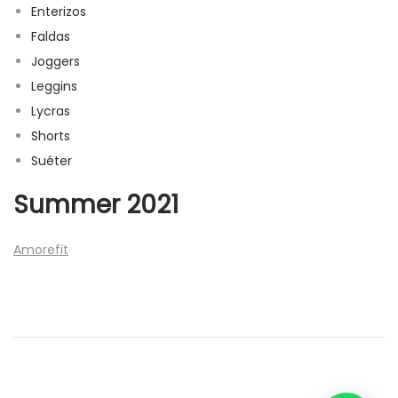
e
1
Enterizos
c
d
l
Faldas
i
o
Joggers
ó
Leggins
n
Lycras
Shorts
Suéter
Summer 2021
Amorefit