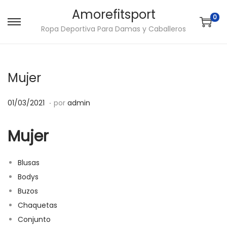
Amorefitsport
0
S
S
Ropa Deportiva Para Damas y Caballeros
a
a
l
l
t
t
Mujer
a
a
.
r
r
P
2
01/03/2021
por
admin
a
a
u
1
l
l
b
/
Mujer
a
c
l
1
n
o
i
0
Blusas
a
n
c
/
Bodys
v
t
a
2
Buzos
e
e
d
0
Chaquetas
g
n
o
2
Conjunto
a
i