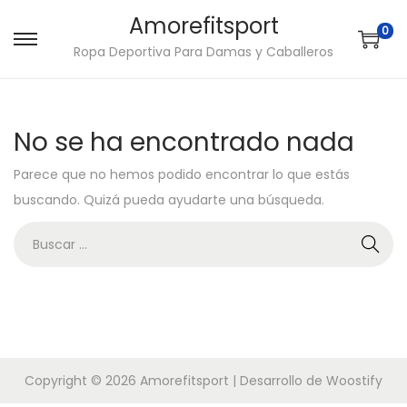
Amorefitsport
0
S
S
Ropa Deportiva Para Damas y Caballeros
a
a
l
l
t
t
No se ha encontrado nada
a
a
Parece que no hemos podido encontrar lo que estás
r
r
buscando. Quizá pueda ayudarte una búsqueda.
a
a
l
l
B
a
c
ú
n
o
s
a
n
q
v
t
u
e
e
e
Copyright © 2026
Amorefitsport
| Desarrollo de
Woostify
g
n
d
a
i