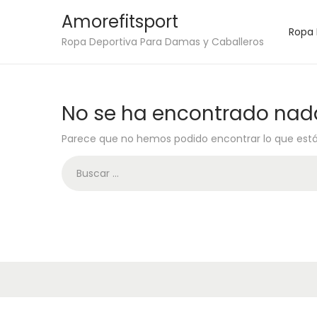
Amorefitsport
Ropa
S
S
Ropa Deportiva Para Damas y Caballeros
a
a
l
l
t
t
No se ha encontrado nad
a
a
Parece que no hemos podido encontrar lo que est
r
r
a
a
B
l
l
ú
a
c
s
n
o
q
a
n
u
v
t
e
e
e
d
g
n
a